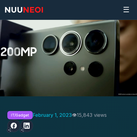
☰
February 1, 2023
15,843 views
IT/Gadget