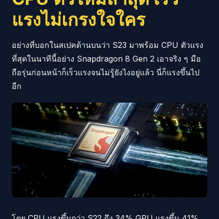
แรงไม่เกรงใจใคร
อย่างที่บอกในสเปคด้านบนว่า S23 มาพร้อม CPU ตัวแรง
ที่สุดในนาทีนี้อย่าง Snapdragon 8 Gen 2 เอาจริง ๆ มือ
ถือรุ่นก่อนหน้าก็เร็วแรงจนไม่รู้ยังไงอยู่แล้ว นี่ก็แรงขึ้นไป
อีก
โดย CPU แรงขึ้นกว่า S22 ถึง 34% GPU แรงขึ้น 41%