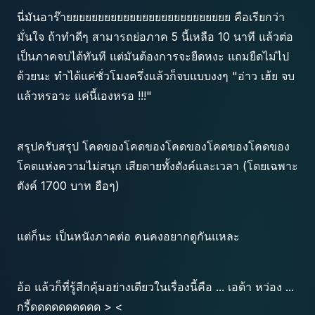
นี่มันอาร๊ายยยยยยยยยยยยยยยยยยยยยยยยยย คือเรียกว่า
มั่นใจ ถ้าทำดีๆ สามารถย่อภาค 5 นี้เหลือ 10 นาที แล้วต่อ
เป็นภาคจบได้ทันที แต่มันต้องการจะยืดหงะ แถมยืดไม่ไป
ด้วยนะ ทำได้แค่ชั่วโมงครึ่งแล้วก็จบแบบงงๆ "อ่าว เฮ้ย จบ
แล้วหรอวะ แค่นี้เองหรอ !!!"
สรุปครับสรุป โคดของโคดของโคดของโคดของโคดของ
โคดแห่งความไม่สนุก เสียดายทั้งตังค์และเวลา (โดยเฉพาะ
ตังค์ 1700 บาท ฮือๆ)
แต่ก็นะ เป็นหนังภาคต่อ คนคงอยากดูกันแหละ
อ้อ แล้วก็ที่รู้สีกคุ้มอย่างเดียวในเรื่องนี้คือ ... เอด้า หว่อง ...
กรี้ดดดดดดดดดด > <