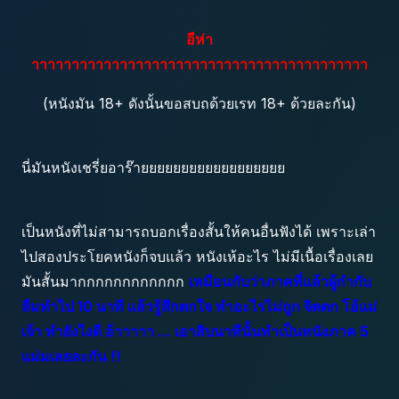
อีห่า
าาาาาาาาาาาาาาาาาาาาาาาาาาาาาาาาาาาาาาาาาา
(หนังมัน 18+ ดังนั้นขอสบถด้วยเรท 18+ ด้วยละกัน)
นี่มันหนังเชรี่ยอาร๊ายยยยยยยยยยยยยยยยยย
เป็นหนังที่ไม่สามารถบอกเรื่องสั้นให้คนอื่นฟังได้ เพราะเล่า
ไปสองประโยคหนังก็จบแล้ว หนังเห้อะไร ไม่มีเนื้อเรื่องเลย
มันสั้นมากกกกกกกกกกกก
เหมือนกับว่าภาคที่แล้วผู้กำกับ
ลืมทำไป 10 นาที แล้วรู้สึกตกใจ ทำอะไรไม่ถูก จิตตก โอ้แม่
เจ้า ทำยังไงดี อ้าาาาา ... เอาสิบนาทีนั้นทำเป็นหนังภาค 5
แม่มเลยละกัน !!