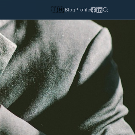
🇹🇭
Blog
Profile