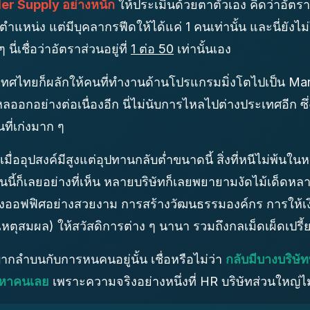
er Supply อย่างหนัก
ให้ประเมินด้วยตาตัวเอง คิดว่าอัตราส่
ำแหน่ง แต่มีบุคลากรฟีดให้ได้แค่ 1 คนเท่านั้น และนี่ยังไ
นี่เชื่อว่าอัตราส่วนอยู่ที่
1 ต่อ 50
เท่านั้นเอง
ทศไทยก็ผลักให้คนที่ทำงานด้านโปรแกรมมิ่งโตไปเป็น Ma
หลออกอย่างต่อเนื่องอีก นี่ไม่นับการไหลไปต่างประเทศอีก 
ี่เก่งมาก ๆ
ออุปสงค์มีสูงแต่อุปทานกลับต่ำขนาดนี้ สิ่งที่หนีไม่พ้นในหนั
นนี้ก็เลยอย่างที่เห็น หลายบริษัทก็เลยพยายามงัดไม้เด็ดหลาย 
งออฟฟิศอย่างสวยงาม การสร้างวัฒนธรรมองค์กร การให้เงิ
เหตุสมผล) ให้สวัสดิการต่าง ๆ นานา รวมถึงกลเม็ดเผ็ดเปรี
ากลำบนกับการหนคนอยู่นั้น เชื่อหรือไม่ว่า
กลับมีบางบริษัท
รหาคนเลย
เพราะความจริงอย่างหนึ่งที่ HR บริษัทส่วนใหญ่ไม่