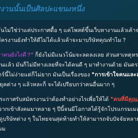
านนั้นเป็นศิลปะแขนงหนึ่ง
นไม่ใช่ว่าแค่ประกาศดื้อ ๆ แค่โพสต์ขึ้นเว็บหางานแล้วเค้า
ครงานยังทำให้ดีไม่ได้แล้วเค้าจะมาบริษัทคุณทำไม ?
าคนยังไงดี ?"
ก็ยังไม่มีแนวโน้มจะลดลงเลย ส่วนสาเหตุหรอ 
แล้ว มันก็ไม่มีทางเลยที่จะได้คนดี ๆ มาทำงานด้วย มัน
์นี้ไม่ง่ายแต่ก็ไม่ยาก มันเป็นเรื่องของ
"การเข้าใจคนและ
ุคต่าง ๆ แล้วหละก็ จะได้เปรียบกว่าคนอื่นมาก ๆ
ประกาศรับสมัครงานว่าต้องทำอย่างไรเพื่อให้ได้
"คนที่มี
คุณ
ู้มาจากเข้าสังคมมาหลาย ๆ ปีนี้จนมีโอกาสได้รู้จักโปรแกรม
ริษัทต่าง ๆ ในไทยจนสุดท้ายทำให้สามารถจับปัจจัยหลาย 
บผม