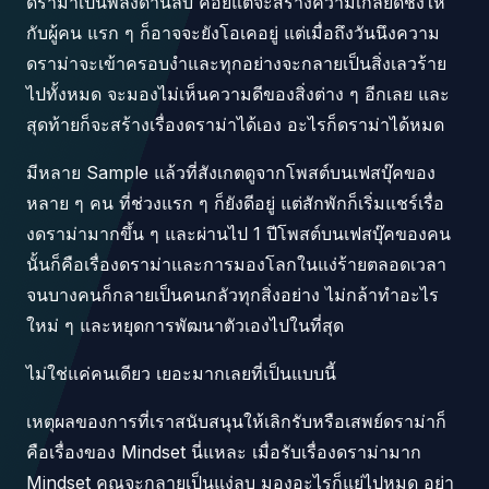
ดราม่าเป็นพลังด้านลบ คอยแต่จะสร้างความเกลียดชังให้
กับผู้คน แรก ๆ ก็อาจจะยังโอเคอยู่ แต่เมื่อถึงวันนึงความ
ดราม่าจะเข้าครอบงำและทุกอย่างจะกลายเป็นสิ่งเลวร้าย
ไปทั้งหมด จะมองไม่เห็นความดีของสิ่งต่าง ๆ อีกเลย และ
สุดท้ายก็จะสร้างเรื่องดราม่าได้เอง อะไรก็ดราม่าได้หมด
มีหลาย Sample แล้วที่สังเกตดูจากโพสต์บนเฟสบุ๊คของ
หลาย ๆ คน ที่ช่วงแรก ๆ ก็ยังดีอยู่ แต่สักพักก็เริ่มแชร์เรื่อ
งดราม่ามากขึ้น ๆ และผ่านไป 1 ปีโพสต์บนเฟสบุ๊คของคน
นั้นก็คือเรื่องดราม่าและการมองโลกในแง่ร้ายตลอดเวลา
จนบางคนก็กลายเป็นคนกลัวทุกสิ่งอย่าง ไม่กล้าทำอะไร
ใหม่ ๆ และหยุดการพัฒนาตัวเองไปในที่สุด
ไม่ใช่แค่คนเดียว เยอะมากเลยที่เป็นแบบนี้
เหตุผลของการที่เราสนับสนุนให้เลิกรับหรือเสพย์ดราม่าก็
คือเรื่องของ Mindset นี่แหละ เมื่อรับเรื่องดราม่ามาก
Mindset คุณจะกลายเป็นแง่ลบ มองอะไรก็แย่ไปหมด อย่า