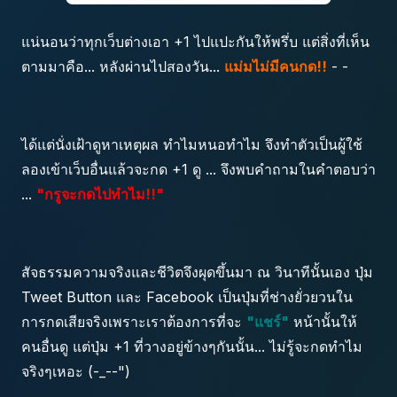
แน่นอนว่าทุกเว็บต่างเอา +1 ไปแปะกันให้พรึ่บ แต่สิ่งที่เห็น
ตามมาคือ... หลังผ่านไปสองวัน...
แม่มไม่มีคนกด!!
- -
ได้แต่นั่งเฝ้าดูหาเหตุผล ทำไมหนอทำไม จึงทำตัวเป็นผู้ใช้
ลองเข้าเว็บอื่นแล้วจะกด +1 ดู ... จึงพบคำถามในคำตอบว่า
...
"กรูจะกดไปทำไม!!"
สัจธรรมความจริงและชีวิตจึงผุดขึ้นมา ณ วินาทีนั้นเอง ปุ่ม
Tweet Button และ Facebook เป็นปุ่มที่ช่างยั่วยวนใน
การกดเสียจริงเพราะเราต้องการที่จะ
"แชร์"
หน้านั้นให้
คนอื่นดู แต่ปุ่ม +1 ที่วางอยู่ข้างๆกันนั้น... ไม่รู้จะกดทำไม
จริงๆเหอะ (-_--")