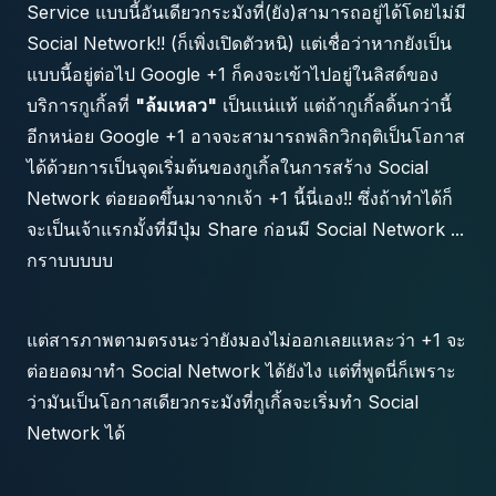
Service แบบนี้อันเดียวกระมังที่(ยัง)สามารถอยู่ได้โดยไม่มี
Social Network!! (ก็เพิ่งเปิดตัวหนิ) แต่เชื่อว่าหากยังเป็น
แบบนี้อยู่ต่อไป Google +1 ก็คงจะเข้าไปอยู่ในลิสต์ของ
บริการกูเกิ้ลที่
"ล้มเหลว"
เป็นแน่แท้ แต่ถ้ากูเกิ้ลดิ้นกว่านี้
อีกหน่อย Google +1 อาจจะสามารถพลิกวิกฤติเป็นโอกาส
ได้ด้วยการเป็นจุดเริ่มต้นของกูเกิ้ลในการสร้าง Social
Network ต่อยอดขึ้นมาจากเจ้า +1 นี้นี่เอง!! ซึ่งถ้าทำได้ก็
จะเป็นเจ้าแรกมั้งที่มีปุ่ม Share ก่อนมี Social Network ...
กราบบบบบ
แต่สารภาพตามตรงนะว่ายังมองไม่ออกเลยแหละว่า +1 จะ
ต่อยอดมาทำ Social Network ได้ยังไง แต่ที่พูดนี่ก็เพราะ
ว่ามันเป็นโอกาสเดียวกระมังที่กูเกิ้ลจะเริ่มทำ Social
Network ได้