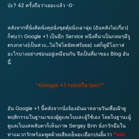
ป่ะ? 42 ครั้งถือว่าเยอะแล้ว -0-
หลังจากที่นั่งคิดนั่งคุยนั่งขุดคุ้ยนั่งเฉาฉุ่ย (อันหลังไม่เกี่ยว)
ก็พบว่า Google +1 เป็นอีก Service หนึ่งที่น่าเป็นกลมๆมีรู
ตรงกลาง(เป็นห่วง...ไม่ใช่โดนัทเฟร้ยยย) แต่ก็ดูมีโอกาส
อะไรบางอย่างซ่อนอยู่เหมือนกัน จึงเป็นที่มาของ Blog อัน
นี้
"Google +1 รอดหรือวอด?"
อัน Google +1 นี้หลังจากนั่งจ้องมันมาหลายวันเพื่อเฝ้าดู
พฤติกรรมในฐานะของผู้ดูแลเว็บและผู้ใช้เอง โดยในฐานะผู้
ดูแลเว็บแค่หลับตาก็เห็นภาพ Sergey Brin นั่งกวักมือใน
ท่าแมวกวักพร้อมพูดด้วยเสียงเย็นยะเยือกปนยิ้มว่า
"แปะ