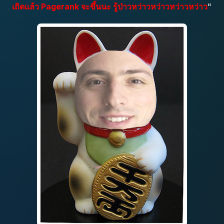
เถิดแล้ว Pagerank จะขึ้นนะ รู้ป่าวหว่าวหว่าวหว่าวหว่าว
"