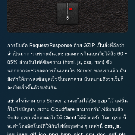
การบีบอัด Request/Response ด้วย GZIP เป็นสิ่งที่ถือว่า
จำเป็นมาก ๆ เพราะมันจะช่วยลดการกินแบนวิธได้ถึง 60 -
85% สำหรับไฟล์ข้อความ (html, js, css, ฯลฯ) ซึ่ง
นอกจากจะช่วยลดการกินแบนวิธ Server ของเราแล้ว มัน
ยังทำให้การส่งข้อมูลเร็วขึ้นมหาศาล นั่นหมายถึงว่าเว็บก็
จะเปิดเร็วขึ้นด้วยเช่นกัน
อย่างไรก็ตาม บาง Server อาจจะไม่ได้เปิด gzip ไว้ แต่นั่น
ก็ไม่ใช่ปัญหา เพราะ Cloudflare สามารถรับไฟล์มาแล้ว
บีบอัด gzip เพื่อส่งต่อไปให้ Client ได้ด้วยครับ โดย gzip นี้
จะทำโดยอัตโนมัติให้กับไฟล์สกุลต่าง ๆ เหล่านี้
css, js,
jpg, jpeg, gif, ico, png, bmp, pict, csv, doc, pdf, pls,