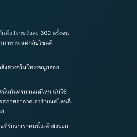
ด้แล้ว (จามวันละ 300 ครั้งจน
ยามาทาน แต่กลับโชคดี
ูดสิ่งต่างๆในโพรงจมูกออก
รนั้นมันทรมานแค่ไหน มันใช้
ห้เจอสภาพอากาศเลวร้ายแค่ไหนก็
าก
่รักษาเราคนนั้นเค้ายังบอก