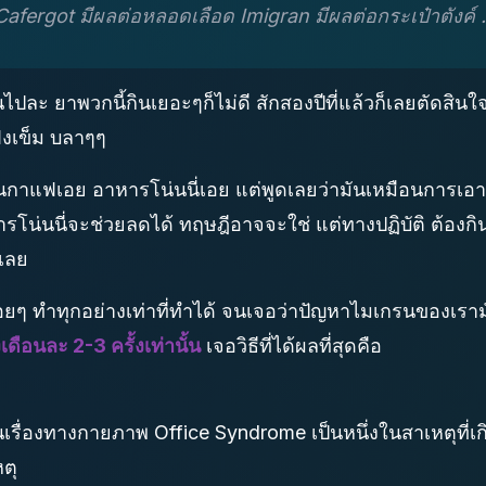
fergot มีผลต่อหลอดเลือด Imigran มีผลต่อกระเป๋าตังค์ .
เกินไปละ ยาพวกนี้กินเยอะๆก็ไม่ดี สักสองปีที่แล้วก็เลยตัด
ังเข็ม บลาๆๆ
นกาแฟเอย อาหารโน่นนี่เอย แต่พูดเลยว่ามันเหมือนการเอาเ
ารโน่นนี่จะช่วยลดได้ ทฤษฎีอาจจะใช่ แต่ทางปฏิบัติ ต้องก
งเลย
ื่อยๆ ทำทุกอย่างเท่าที่ทำได้ จนเจอว่าปัญหาไมเกรนของเรา
ือนละ 2-3 ครั้งเท่านั้น
เจอวิธีที่ได้ผลที่สุดคือ
เรื่องทางกายภาพ Office Syndrome เป็นหนึ่งในสาเหตุที่เกิ
ตุ