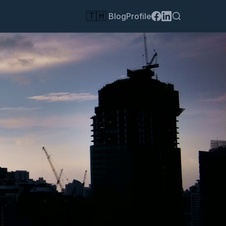
🇹🇭
Blog
Profile