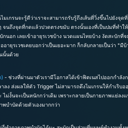
ไมเกรนจะรู้ดีว่าเราจะสามารถรับรู้ถึงเส้นที่วิ่งขึ้นไปยังจุด
ๆ จนถึงจุดที่กดแล้วปวดตรงขมับ ตรงนั้นเองที่เป็นปมที่ทำให
ักนอก เลยเข้าอายุรเวชบ้าง นวดแผนไทยบ้าง งัดสะบักที่จมข
มออายุรเวชเคยบอกว่าเป็นเยอะมาก ก็กลับกลายเป็นว่า "มีบ้าง" 
ั้นด้วย
า)
- ช่วงที่ผ่านมาตัวเรามีโอกาสได้เข้าฟิตเนสไปออกกำลังกา
ลาลง ส่งผลให้ตัว Trigger ไม่สามารถดึงไมเกรนให้กำเริบอ
นะ ไม่งั้นจะเป็นหนักกว่าเดิม เพราะกลายเป็นกายภาพแย่ลง
ภาพบำบัดด้วยตัวเองมากกว่า
ู่ก็ทำกายภาพบำบัดได้นะ สะบักเป็นส่วนที่มนุษย์ทำงานทั้ง