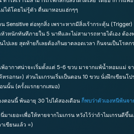
 ทำให้เราไม่สามารถโฟกัสกับสิ่งใดได้เลย โดยอาการแพ้
ได้โดยไม่รู้ตัว ตื่นมาหอบแฮ่กๆๆ
 Sensitive ต่อทุกสิ่ง เพราะหากมีสิ่งเร้ากระตุ้น (Trigger) 
ัวหนักทันทีภายใน 5 นาทีและไม่สามารถหายได้เอง ต้องทา
้งวันไปเลย สุดท้ายก็เลยต้องกินยาตลอดเวลา กินจนเป็นโรคกร
็ก แพ้อากาศน่าจะเริ่มตั้งแต่ 5-6 ขวบ มาจากแพ้น้ำหอมแม่ 
ด้หรอกนะ) ส่วนไมเกรนเริ่มเป็นตอน 10 ขวบ นั่งฝึกเขียนโป
นนั้น (ครั้งแรกยากเสมอ)
องตอนนี้ พ้นอายุ 30 ไปได้สองเดือน
ก็พบว่าตัวเองหนีพ้นจาก
ี่มาเยอะเพื่อให้หายจากไมเกรน หวังไว้ว่าถ้าไมเกรนดีขึ้นเ
วลาเขียนแล้ว =)