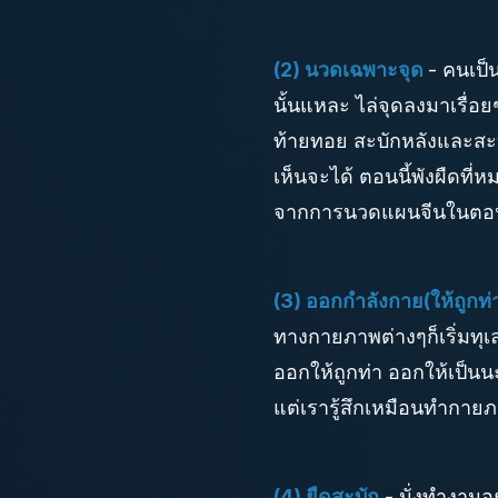
(2) นวดเฉพาะจุด
- คนเป็น
นั้นแหละ ไล่จุดลงมาเรื่อย
ท้ายทอย สะบักหลังและสะบ
เห็นจะได้ ตอนนี้พังผืดที่ห
จากการนวดแผนจีนในตอนน
(3) ออกกำลังกาย(ให้ถูกท่
ทางกายภาพต่างๆก็เริ่มทุเ
ออกให้ถูกท่า ออกให้เป็น
แต่เรารู้สึกเหมือนทำกาย
(4) ยืดสะบัก
- นั่งทำงานอย