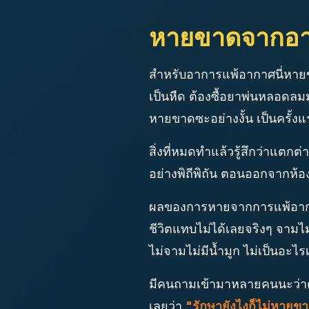
หายขาดจากอา
สำหรับอาการแพ้อากาศนี่หายขาด
เป็นหืด ต้องซื้อยาพ่นหลอดล
หายขาดซะอย่างงั้น เป็นครั้ง
สิ่งที่หมดทำแล้วรู้สึกว่าแตก
อย่างพิถีพิถัน ตอนออกจากห้องร
ผลของการหายจากการแพ้อากา
ชีวิตแทบไม่ได้เลยจริงๆ จามไม
ไม่จามไม่มีน้ำมูก ไม่เป็นอ
มีคนถามเข้ามาหลายคนนะว่าต
เลยว่า
"รักษายังไงก็ไม่หายขา