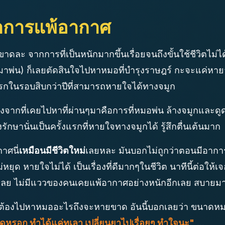
การแพ้อากาศ
ละ จากการที่เป็นหนักมากขึ้นเรื่อยจนถึงขั้นใช้ชีวิตไม่ไ
มมาพ่น) ก็เลยตัดสินใจไปหาหมอที่บำรุงราษฎร์ กะจะแค่หา
แรกในรอบสิบกว่าปีที่สามารถหายใจได้ทางจมูก
ต่างจากที่เคยไปหาที่ผ่านๆมาคือการที่หมอพ่น ล้างจมูกและด
ักษานั่นเป็นครั้งแรกที่หายใจทางจมูกได้ รู้สึกตื่นเต้นมาก
ศนี่
เหมือนมีชีวิตใหม่
เลยหละ มันบอกไม่ถูกว่าตอนมีอากา
่หยุด หายใจไม่ได้ เป็นเรื่องที่ดีมากๆในชีวิต นาทีนี้ต่อใ
ะไรเลย ไม่มีแววของคนเคยแพ้อากาศอย่างหนักอีกเลย สบายม
้องไปหาหมออะไรถึงจะหายขาด อันนี้บอกเลยว่า ขนาดหมอที
ดหรอก ทำได้แค่ทุเลา เปลี่ยนยาไปเรื่อยๆ ทำใจนะ"
...