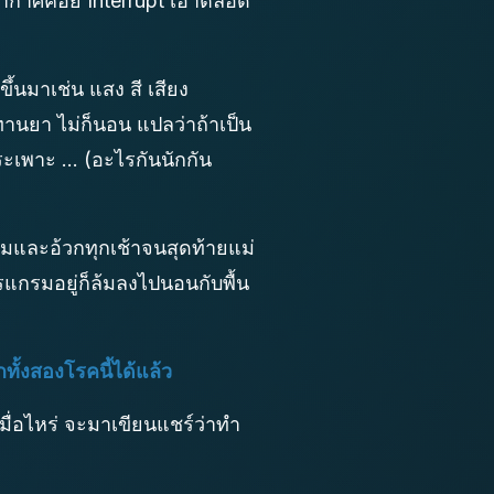
อากาศคอย Interrupt เอาตลอด
ขึ้นมาเช่น แสง สี เสียง
นยา ไม่ก็นอน แปลว่าถ้าเป็น
ะเพาะ ... (อะไรกันนักกัน
จามและอ้วกทุกเช้าจนสุดท้ายแม่
รแกรมอยู่ก็ล้มลงไปนอนกับพื้น
ทั้งสองโรคนี้ได้แล้ว
มื่อไหร่ จะมาเขียนแชร์ว่าทำ